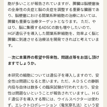
胞が多いことが報告されていますが、脾臓は脳梗塞後
の全身性の炎症と脳の炎症を調整する重要な臓器であ
り、脳梗塞における間葉系幹細胞の治療においては、
脾臓も重要な治療ターゲットとなります。 ただ、や
はり、脳に集積するADSCの数も増やしたいので、
HGF遺伝子を導入した間葉系幹細胞を、効率よく脳と
脾臓に到達させる治療法を開発できればと考えていま
す。
―次に本業界の希望や将来性、問題点等をお話し頂け
ますでしょうか。
本研究の細胞については遺伝子を導入しますので、安
全性は問題になると思います。ただ、ＡＤＳＣの静脈
内投与自体は数多くの臨床試験が行われており、安全
性は問題ないということが報告されていますし、ＨＧ
Ｆ遺伝子を導入する際には、ウイルスベクターは使わ
ず、エレクトロポレーション（電気穿孔法）という安