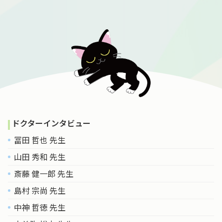
ドクターインタビュー
冨田 哲也 先生
山田 秀和 先生
斎藤 健一郎 先生
島村 宗尚 先生
中神 哲徳 先生