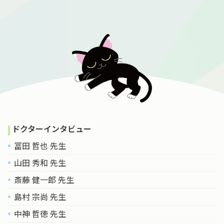
ドクターインタビュー
冨田 哲也 先生
山田 秀和 先生
斎藤 健一郎 先生
島村 宗尚 先生
中神 哲徳 先生