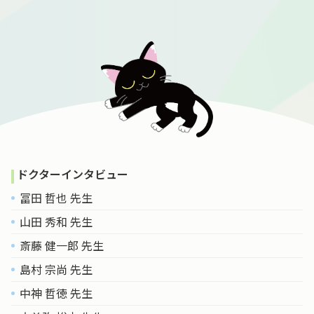
ドクターインタビュー
冨田 哲也 先生
山田 秀和 先生
斎藤 健一郎 先生
島村 宗尚 先生
中神 哲徳 先生