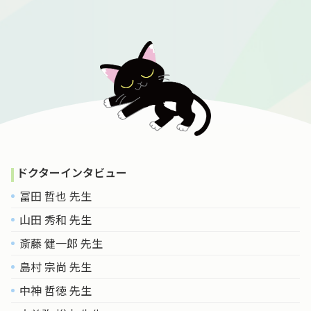
ドクターインタビュー
冨田 哲也 先生
山田 秀和 先生
斎藤 健一郎 先生
島村 宗尚 先生
中神 哲徳 先生