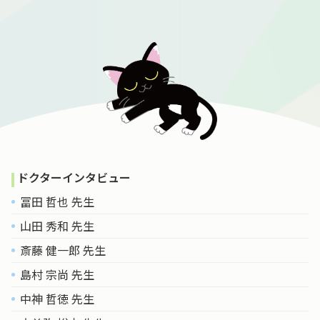
ドクターインタビュー
冨田 哲也 先生
山田 秀和 先生
斎藤 健一郎 先生
島村 宗尚 先生
中神 哲徳 先生