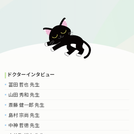
ドクターインタビュー
冨田 哲也 先生
山田 秀和 先生
斎藤 健一郎 先生
島村 宗尚 先生
中神 哲徳 先生